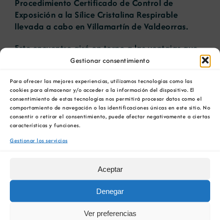
Procedimiento Certificado de Control de
Exposición a la Sílice Cristalina Respirable
llevada a cabo en Villamartín de Valdeorras.
Este encuentro giró en torno a las ventajas que
supone para empresas y trabajadores la
Gestionar consentimiento
implantación de dicho procedimiento
Para ofrecer las mejores experiencias, utilizamos tecnologías como las
desarrollado por el servicio de Salud Laboral
cookies para almacenar y/o acceder a la información del dispositivo. El
Gallega con la colaboración de la empresa
consentimiento de estas tecnologías nos permitirá procesar datos como el
pizarrera Cafersa.
comportamiento de navegación o las identificaciones únicas en este sitio. No
consentir o retirar el consentimiento, puede afectar negativamente a ciertas
características y funciones.
La jornada fue inaugurada por Severino
González, gerente del Cluster de la Pizarra de
Gestionar los servicios
Galicia y participaron representantes del
servicio de Energía y Minas de la Xunta de
Aceptar
Galicia.
Denegar
Entre los temas tratados destacan la ITC 2.0.02
de la que surgió la necesidad del desarrollo de
Ver preferencias