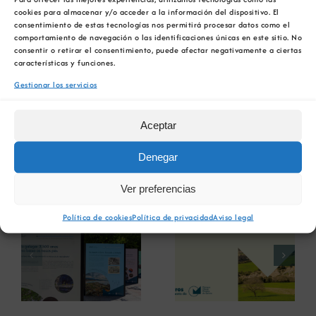
de cosmética y distintas piezas (vasos,
cookies para almacenar y/o acceder a la información del dispositivo. El
inhaladores) procedentes algunas de la
consentimiento de estas tecnologías nos permitirá procesar datos como el
colección del doctor y otras cedidas por
comportamiento de navegación o las identificaciones únicas en este sitio. No
consentir o retirar el consentimiento, puede afectar negativamente a ciertas
diversos balnearios de la comunidad.
características y funciones.
Podrá visitarse en la Sala de Exposiciones
Gestionar los servicios
Mercado Vello de
As Pontes
(A Coruña) hasta
el
23 de octubre
.
Aceptar
Denegar
Artículos relacionados
Ver preferencias
La COMG reúne a
La OIPE y el
Política de cookies
Política de privacidad
Aviso legal
dos líderes
CRETUS
a
empresarias con
presentan las
ón
motivo de su
últimas
Centenario para
innovaciones en
debatir sobre el
restauración
futuro del rural
ambiental para la