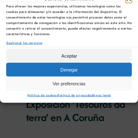
de
Selecciona
en
Todo el día
de
Para ofrecer las mejores experiencias, utilizamos tecnologías como las
la
vist
cookies para almacenar y/o acceder a la información del dispositivo. El
consentimiento de estas tecnologías nos permitirá procesar datos como el
fecha.
21 de mayo 00:00
/
30 de junio 23:59
vist
13
de
comportamiento de navegación o las identificaciones únicas en este sitio. No
Apertura Convocatoria
consentir o retirar el consentimiento, puede afectar negativamente a ciertas
Eve
características y funciones.
de
II Premios Nacionales
Gestionar los servicios
junio
Minería y Vida
Aceptar
Denegar
00:00
Ver preferencias
3 de junio 00:00
/
16 de junio 23:59
Política de cookies
Política de privacidad
Aviso legal
Exposición ‘Tesouros da
terra’ en A Coruña