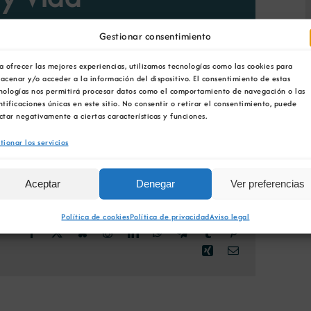
e junio 23:59
Gestionar consentimiento
a ofrecer las mejores experiencias, utilizamos tecnologías como las cookies para
acenar y/o acceder a la información del dispositivo. El consentimiento de estas
nologías nos permitirá procesar datos como el comportamiento de navegación o las
ntificaciones únicas en este sitio. No consentir o retirar el consentimiento, puede
ctar negativamente a ciertas características y funciones.
tionar los servicios
Aceptar
Denegar
Ver preferencias
Política de cookies
Política de privacidad
Aviso legal
Facebook
X
Bluesky
Reddit
LinkedIn
WhatsApp
Telegram
Tumblr
Pinterest
Xing
Correo
electrónico