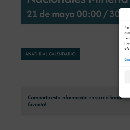
21 de mayo 00:00
/
30 d
Par
alm
tec
ide
afe
AÑADIR AL CALENDARIO
Ges
Comparta esta información en su red Social
favorita!