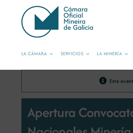
Saltar
al
contenido
LA CÁMARA
SERVICIOS
LA MINERÍA
Este even
Apertura Convocato
Nacionales Minería