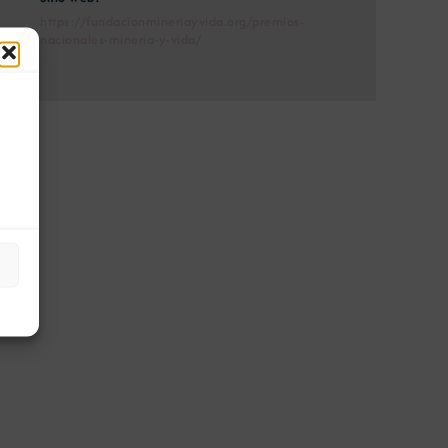
https://fundacionmineriayvida.org/premios-
nacionales-mineria-y-vida/