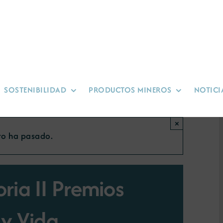
SOSTENIBILIDAD
PRODUCTOS MINEROS
NOTICI
×
to ha pasado.
ria II Premios
 y Vida