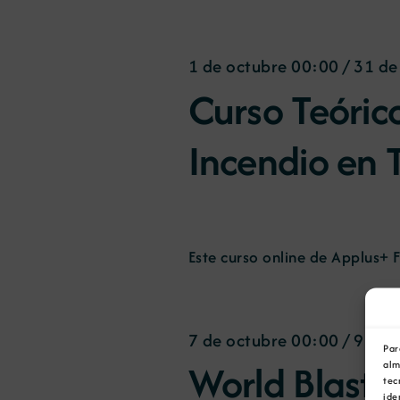
00:00
1 de octubre 00:00
/
31 de
Curso Teóric
Incendio en 
Este curso online de Applus+ F
7 de octubre 00:00
/
9 de 
Par
World Blasti
alm
tec
ide