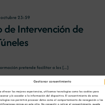
 octubre 23:59
o de Intervención de
Túneles
ormación pretende facilitar a los [...]
Gestionar consentimiento
octubre 23:59
a ofrecer las mejores experiencias, utilizamos tecnologías como las cookies para
ng Innovators
acenar y/o acceder a la información del dispositivo. El consentimiento de estas
nologías nos permitirá procesar datos como el comportamiento de navegación o las
ntificaciones únicas en este sitio. No consentir o retirar el consentimiento, puede