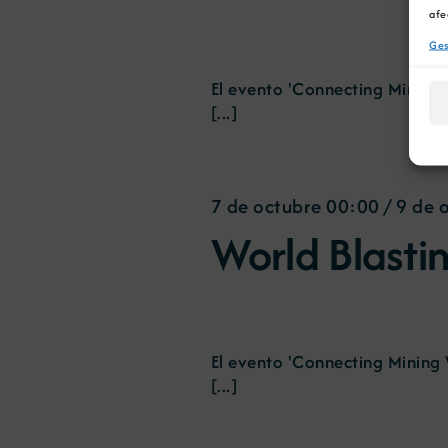
afe
Ges
El evento 'Connecting Mining 
[...]
7 de octubre 00:00
/
9 de 
World Blasti
El evento 'Connecting Mining 
[...]