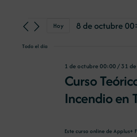
Eventos
8 de octubre 00
Hoy
Selecciona
la
en
Todo el día
fecha.
1 de octubre 00:00
/
31 de
8
Curso Teóric
de
Incendio en 
octubre
Este curso online de Applus+ F