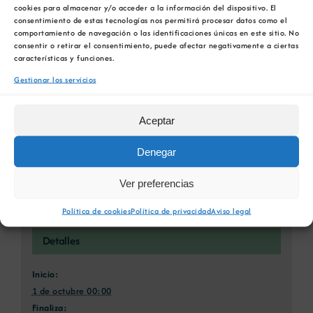
favorita!
cookies para almacenar y/o acceder a la información del dispositivo. El
consentimiento de estas tecnologías nos permitirá procesar datos como el
Facebook
X
Bluesky
Reddit
LinkedIn
WhatsApp
Telegram
Tumblr
Pinterest
comportamiento de navegación o las identificaciones únicas en este sitio. No
consentir o retirar el consentimiento, puede afectar negativamente a ciertas
Xing
Correo
características y funciones.
electrónico
Gestionar los servicios
Aceptar
Curso Teórico de Intervención de
Taller de Digitalización y
Incendio en Túneles
Brecha de Género
Denegar
Ver preferencias
Política de cookies
Política de privacidad
Aviso legal
Detalles
Inicio:
1 de octubre 00:00
Finaliza: