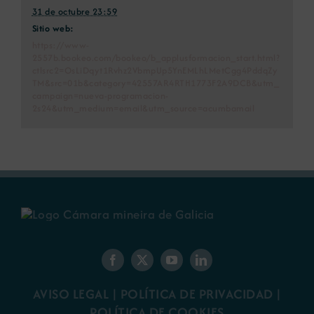
31 de octubre 23:59
Sitio web:
https://www-
2557b.bookeo.com/bookeo/b_applusformacion_start.html?
ctlsrc2=OsLiDqyt1Rvhz2VbmpUp5YnEMLhLMetCgg4PddqZy
TM&src=01b&category=42557AR4RTH1773F2A9DCB&utm_
campaign=nueva-programacion-
2s24&utm_medium=email&utm_source=acumbamail
AVISO LEGAL
|
POLÍTICA DE PRIVACIDAD
|
POLÍTICA DE COOKIES