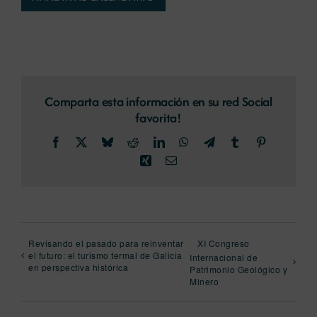
Comparta esta información en su red Social
favorita!
Facebook
X
Bluesky
Reddit
LinkedIn
WhatsApp
Telegram
Tumblr
Pinterest
Xing
Correo
electrónico
Revisando el pasado para reinventar
XI Congreso
el futuro: el turismo termal de Galicia
Internacional de
en perspectiva histórica
Patrimonio Geológico y
Minero