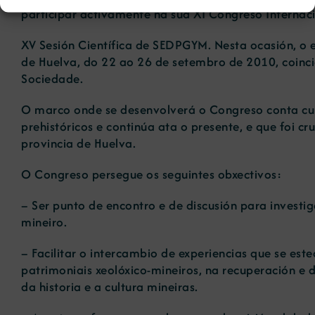
participar activamente na súa XI Congreso Internaci
XV Sesión Científica de SEDPGYM. Nesta ocasión, o
de Huelva, do 22 ao 26 de setembro de 2010, coinci
Sociedade.
O marco onde se desenvolverá o Congreso conta cu
prehistóricos e continúa ata o presente, e que foi 
provincia de Huelva.
O Congreso persegue os seguintes obxectivos:
– Ser punto de encontro e de discusión para investi
mineiro.
– Facilitar o intercambio de experiencias que se est
patrimoniais xeolóxico-mineiros, na recuperación e 
da historia e a cultura mineiras.