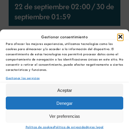
22 de septiembre 02:00
/
30 de
septiembre 01:59
Gestionar consentimiento
Lugar:
Huelva
Para ofrecer las mejores experiencias, utilizamos tecnologías como las
cookies para almacenar y/o acceder a la información del dispositivo. El
consentimiento de estas tecnologías nos permitirá procesar datos como el
Sede:
Universidad de Huelva, Campus de el Carmen
comportamiento de navegación o las identificaciones únicas en este sitio. No
consentir o retirar el consentimiento, puede afectar negativamente a ciertas
Data:
22 a 26-9-2010
características y funciones.
Gestionar los servicios
Organiza:
Consello Superior de Colexios de Enxeñei
Aceptar
Descrición:
Denegar
Desde o ano 1994, a Sociedade Española para a Def
través da colaboración dos seus socios, organizació
Ver preferencias
eventos, vén mostrando a súa preocupación e intere
Continuando con esta traxectoria, SEDPGYM convoca
Política de cookies
Política de privacidad
Aviso legal