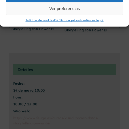
Ver preferencias
Política de cookies
Política de privacidad
Aviso legal
Visualización de datos y
Visualización de datos y
Storytelling con Power BI
Storytelling con Power BI
Detalles
Fecha:
24 de mayo 10:00
Hora:
10:00 / 13:00
Sitio web:
https://www.feuga.es/cursos/visualizacion-datos-
storytelling-power-bi/