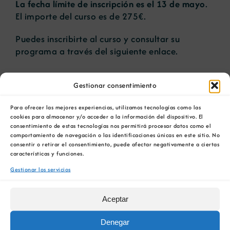
La fecha límite de inscripción es el 13 de mayo
.
El importe del curso es de 275€.
Puedes inscribirte al curso y consultar su
programa a través del siguiente
enlace
.
Gestionar consentimiento
AÑADIR AL CALENDARIO
Para ofrecer las mejores experiencias, utilizamos tecnologías como las
cookies para almacenar y/o acceder a la información del dispositivo. El
consentimiento de estas tecnologías nos permitirá procesar datos como el
comportamiento de navegación o las identificaciones únicas en este sitio. No
consentir o retirar el consentimiento, puede afectar negativamente a ciertas
características y funciones.
Comparta esta información en su red Social
Gestionar los servicios
favorita!
Aceptar
Facebook
X
Bluesky
Reddit
LinkedIn
WhatsApp
Telegram
Tumblr
Pinterest
Xing
Correo
electrónico
Denegar