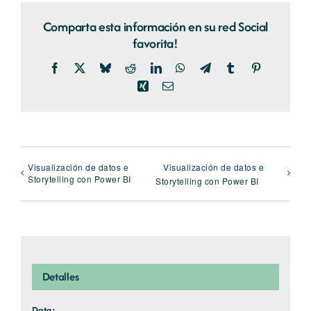
Comparta esta información en su red Social
favorita!
Facebook
X
Bluesky
Reddit
LinkedIn
WhatsApp
Telegram
Tumblr
Pinterest
Xing
Email
Visualización de datos e
Visualización de datos e
Storytelling con Power BI
Storytelling con Power BI
Detalles
Data: