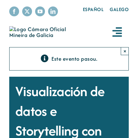
Skip
ESPAÑOL
GALEGO
to
content
Toggl
Navig
A Cámara
×
Este evento pasou.
Servizos
Visualización de
A minería
datos e
Sustentabilidade
Storytelling con
Produtos mineiros