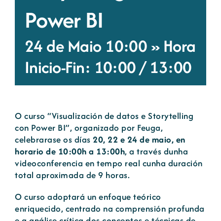
Power BI
Novas
24 de Maio 10:00 » Hora
Portal de emprego
Inicio-Fin: 10:00
/
13:00
Contacto
O curso “Visualización de datos e Storytelling
con Power BI”, organizado por Feuga,
celebrarase os días
20, 22 e 24 de maio, en
horario de 10:00h a 13:00h
, a través dunha
videoconferencia en tempo real cunha duración
total aproximada de 9 horas.
O curso adoptará un enfoque teórico
enriquecido, centrado na comprensión profunda
e a análise crítica dos conceptos e técnicas de