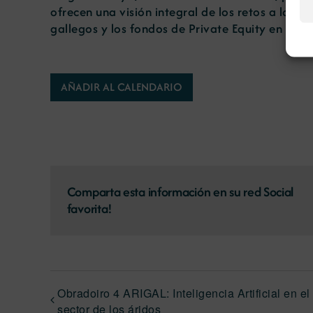
ofrecen una visión integral de los retos a los q
gallegos y los fondos de Private Equity en el co
AÑADIR AL CALENDARIO
Comparta esta información en su red Social
favorita!
Obradoiro 4 ARIGAL: Inteligencia Artificial en el
sector de los áridos