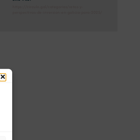
https://circulo.gal/categorias/retos-y-
perspectivas-de-inversion-en-galicia-para-2025/