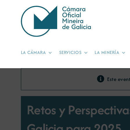
Saltar
al
contenido
LA CÁMARA
SERVICIOS
LA MINERÍA
Este even
Retos y Perspectiva
Galicia para 2025