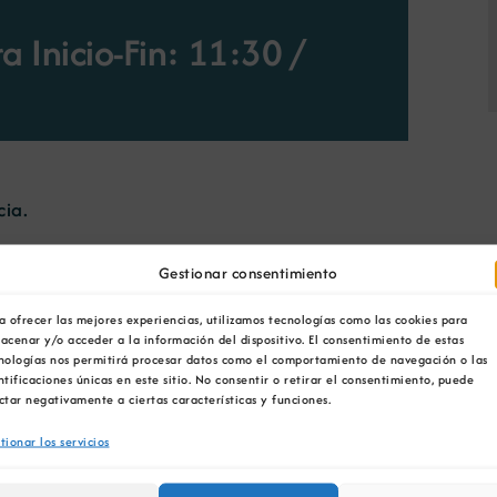
a Inicio-Fin: 11:30
/
cia.
s y Perspectivas de Inversión en Galicia para
Gestionar consentimiento
do del interés de los fondos de Private Equity
tivas del sector empresarial gallego para
a ofrecer las mejores experiencias, utilizamos tecnologías como las cookies para
acenar y/o acceder a la información del dispositivo. El consentimiento de estas
nologías nos permitirá procesar datos como el comportamiento de navegación o las
ntificaciones únicas en este sitio. No consentir o retirar el consentimiento, puede
lleira de Economía e Industria de la Xunta de
ctar negativamente a ciertas características y funciones.
Alberto Freire, presidente ejecutivo del Grupo
apital Partners.
tionar los servicios
tará las conclusiones clave del informe, que