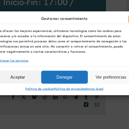
 Inicio-Fin: 17:00
/
Gestionar consentimiento
a ofrecer las mejores experiencias, utilizamos tecnologías como las cookies para
acenar y/o acceder a la información del dispositivo. El consentimiento de estas
nologías nos permitirá procesar datos como el comportamiento de navegación o las
ntificaciones únicas en este sitio. No consentir o retirar el consentimiento, puede
ctar negativamente a ciertas características y funciones.
tionar los servicios
Aceptar
Denegar
Ver preferencias
Política de cookies
Política de privacidad
Aviso legal
Facebook
X
Bluesky
Reddit
LinkedIn
WhatsApp
Telegram
Tumblr
Pinterest
Xing
Correo
electrónico