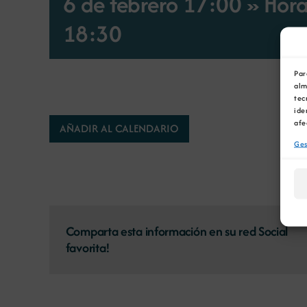
6 de febrero 17:00 » Hora
18:30
Par
alm
tec
ide
afe
AÑADIR AL CALENDARIO
Ges
Comparta esta información en su red Social
favorita!