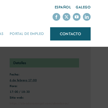
ESPAÑOL
GALEGO
CONTACTO
AS
PORTAL DE EMPLEO
Detalles
Fecha:
6 de febrero 17:00
Hora:
17:00 / 18:30
Sitio web:
https://obradoirosarigal.com/obradoiros/