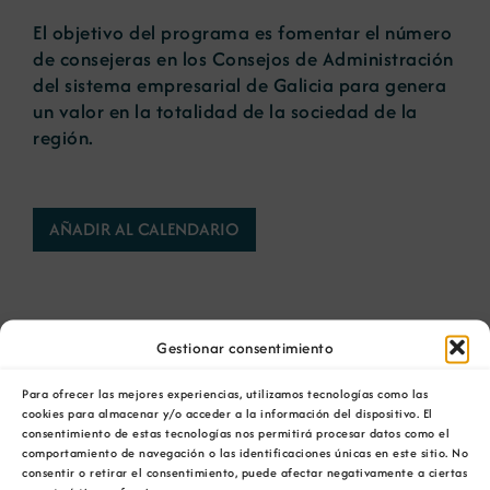
El objetivo del programa es fomentar el número
de consejeras en los Consejos de Administración
del sistema empresarial de Galicia para genera
un valor en la totalidad de la sociedad de la
región.
AÑADIR AL CALENDARIO
Gestionar consentimiento
Comparta esta información en su red Social
Para ofrecer las mejores experiencias, utilizamos tecnologías como las
favorita!
cookies para almacenar y/o acceder a la información del dispositivo. El
consentimiento de estas tecnologías nos permitirá procesar datos como el
comportamiento de navegación o las identificaciones únicas en este sitio. No
Facebook
X
Bluesky
Reddit
LinkedIn
WhatsApp
Telegram
Tumblr
Pinterest
consentir o retirar el consentimiento, puede afectar negativamente a ciertas
Xing
Correo