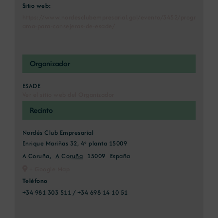
Sitio web:
https://www.nordesclubempresarial.gal/evento/3452/progr
ama-para-consejeras-de-esade/
Organizador
ESADE
Ver el sitio web del Organizador
Recinto
Nordés Club Empresarial
Enrique Mariñas 32, 4ª planta 15009
A Coruña
,
A Coruña
15009
España
+ Google Map
Teléfono
+34 981 303 511 / +34 698 14 10 51