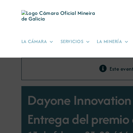
Saltar
al
contenido
LA CÁMARA
SERVICIOS
LA MINERÍA
Este even
Dayone Innovation
Entrega del premi