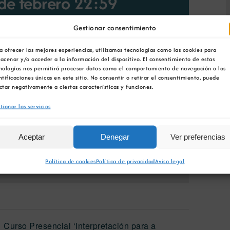
de febrero 22:59
Gestionar consentimiento
a ofrecer las mejores experiencias, utilizamos tecnologías como las cookies para
acenar y/o acceder a la información del dispositivo. El consentimiento de estas
nologías nos permitirá procesar datos como el comportamiento de navegación o las
IR AL CALENDARIO
ntificaciones únicas en este sitio. No consentir o retirar el consentimiento, puede
ctar negativamente a ciertas características y funciones.
tionar los servicios
Aceptar
Denegar
Ver preferencias
Facebook
X
Bluesky
Reddit
LinkedIn
WhatsApp
Telegram
Tumblr
Pinterest
Política de cookies
Política de privacidad
Aviso legal
Xing
Correo
electrónico
Curso Presencial ‘Interpretación para a