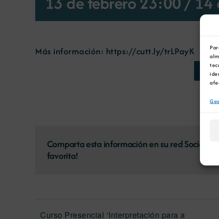
13 de febrero 23:00
/
14 
Par
Más información:
https://cutt.ly/trLPayK
alm
tec
AÑAD
ide
afe
Ges
Comparta esta información en su red Social
favorita!
Curso Presencial ‘Interpretación para a