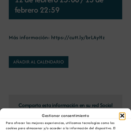
febrero 22:59
Noticias
Portal de empleo
Más información:
https://cutt.ly/brLAyHz
Contacto
AÑADIR AL CALENDARIO
Comparta esta información en su red Social
favorita!
Gestionar consentimiento
Facebook
X
Bluesky
Reddit
LinkedIn
WhatsApp
Telegram
Tumblr
Pinterest
Para ofrecer las mejores experiencias, utilizamos tecnologías como las
cookies para almacenar y/o acceder a la información del dispositivo. El
Xing
Correo