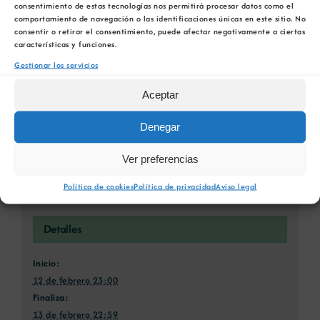
consentimiento de estas tecnologías nos permitirá procesar datos como el
electrónico
comportamiento de navegación o las identificaciones únicas en este sitio. No
consentir o retirar el consentimiento, puede afectar negativamente a ciertas
características y funciones.
Gestionar los servicios
Jornada sobre Manufactura
Jornada sobre Manufactura
Aditiva (Impresión 3D): Interés,
Aditiva (Impresión 3D): Interés,
Aceptar
Aplicaciones y Perspectivas en
Aplicaciones y Perspectivas en
Ingeniería Civil y Biomedicina
Ingeniería Civil y Biomedicina
Denegar
Ver preferencias
Política de cookies
Política de privacidad
Aviso legal
Detalles
Inicio:
12 de febrero 23:00
Finaliza:
13 de febrero 22:59