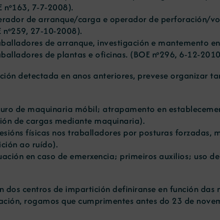
 nº163, 7-7-2008
).
rador de arranque/carga e operador de perforación/voa
 nº259, 27-10-2008
).
balladores de arranque, investigación e mantemento en e
alladores de plantas e oficinas. (
BOE nº296, 6-12-201
ón detectada en anos anteriores, prevese organizar tam
guro de maquinaria móbil; atrapamento en establecement
ación de cargas mediante maquinaria).
lesións físicas nos traballadores por posturas forzadas, 
ición ao ruído).
uación en caso de emerxencia; primeiros auxilios; uso 
ón dos centros de impartición definiranse en función da
ación, rogamos que cumprimentes antes do 23 de novemb