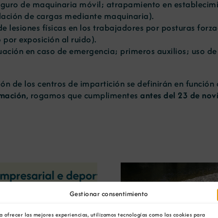
eguro de maquinaria móvil; atrapamiento en establecimie
pulación de cargas mediante maquinaria).
e lesiones físicas en los trabajadores por posturas forz
 por exposición al ruido).
uación en caso de emergencia; primeros auxilios; uso d
ión de los centros de impartición se definirán en funció
rmación
, rogamos que cumplimentes
antes del 23 de no
Gestionar consentimiento
La OIPE y el CRETUS
presentan las últimas
La COMG ina
a ofrecer las mejores experiencias, utilizamos tecnologías como las cookies para