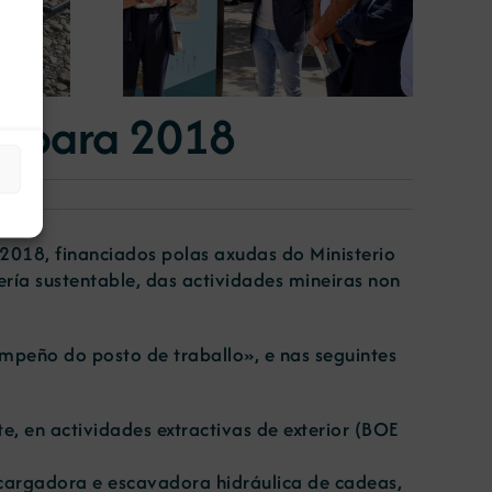
posición
exposición ‘Tesouros da terra’
 terra’
a para 2018
 2018, financiados polas axudas do Ministerio
ería sustentable, das actividades mineiras non
mpeño do posto de traballo», e nas seguintes
 en actividades extractivas de exterior (
BOE
cargadora e escavadora hidráulica de cadeas,