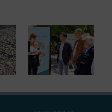
ugura en
La COMG lleva a Vigo la
posición
exposición ‘Tesouros da terra’
 terra’