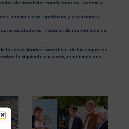
ntos de beneficio; condiciones del terreno y
adas, movimientos repetitivos y vibraciones;
e autorescatadores; trabajos de mantenimiento
n de las necesidades formativas de las empresas.
viembre
la siguiente encuesta, remitiendo una
ugura en
La COMG lleva a Vigo la