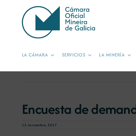
Saltar
al
contenido
LA CÁMARA
SERVICIOS
LA MINERÍA
Encuesta de demand
13 noviembre, 2017