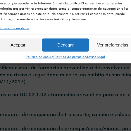
innovaciones en
Ourense la ex
acenar y/o acceder a la información del dispositivo. El consentimiento de estas
restauración ambiental para
‘Tesouros da
nologías nos permitirá procesar datos como el comportamiento de navegación o las
ntificaciones únicas en este sitio. No consentir o retirar el consentimiento, puede
la minería gallega
ctar negativamente a ciertas características y funciones.
tionar los servicios
 de formación preventiv
Aceptar
Denegar
Ver preferencias
Política de cookies
Política de privacidad
Aviso legal
nificar cursos de formación preventiva a desenvolver en
ión de riscos e seguridade mineira, no ámbito dunha min
0/11/2017).
osto na ITC 02.1.02 «Formación preventiva para o dese
adores de maquinaria de transporte, camión e volquete,
eradores de maquinaria de arranque/carga/viarios, pa 