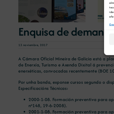
motivo de su Centenario
alm
 terra’
para debatir sobre el futuro
tec
ide
del rural gallego
afe
Ges
Enquisa de demanda
13 noviembre, 2017
A Cámara Oficial Mineira de Galicia está a pla
de Enerxía, Turismo e Axenda Dixital á prevenc
enerxéticas, convocadas recentemente (BOE 1
Por unha banda, exponse cursos segundo o disp
Especificacións Técnicas:
2000-1-08. Formación preventiva para oper
nº148, 19-6-2008
).
2001-1-08. Formación preventiva para op