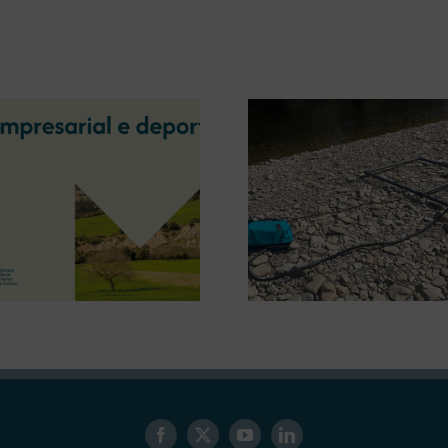
La OIPE y el CRETUS
presentan las últimas
La COMG ina
innovaciones en
Ourense la ex
restauración ambiental para
‘Tesouros da
la minería gallega