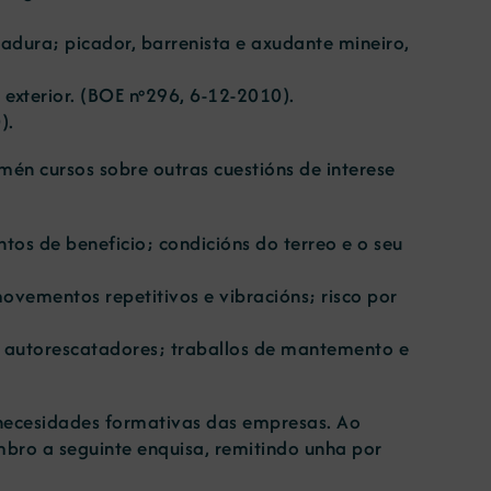
dura; picador, barrenista e axudante mineiro,
xterior. (
BOE nº296, 6-12-2010
).
0
).
én cursos sobre outras cuestións de interese
os de beneficio; condicións do terreo e o seu
movementos repetitivos e vibracións; risco por
de autorescatadores; traballos de mantemento e
s necesidades formativas das empresas. Ao
ro a seguinte enquisa, remitindo unha por