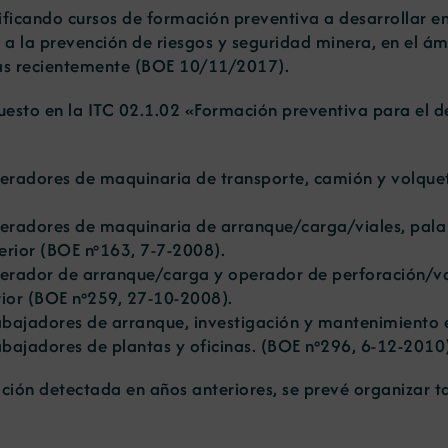
ificando cursos de formación preventiva a desarrollar e
 a la prevención de riesgos y seguridad minera, en el ám
as recientemente (BOE 10/11/2017).
puesto en la ITC 02.1.02 «Formación preventiva para el 
adores de maquinaria de transporte, camión y volquete,
eradores de maquinaria de arranque/carga/viales, pala
rior (
BOE nº163, 7-7-2008
).
erador de arranque/carga y operador de perforación/vo
ior (
BOE nº259, 27-10-2008
).
bajadores de arranque, investigación y mantenimiento en
ajadores de plantas y oficinas. (
BOE nº296, 6-12-2010
ión detectada en años anteriores, se prevé organizar ta