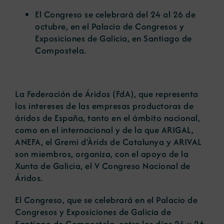
El Congreso se celebrará del 24 al 26 de
octubre, en el Palacio de Congresos y
Noticias
Exposiciones de Galicia, en Santiago de
Compostela.
Portal de empleo
La Federación de Áridos (FdA), que representa
Contacto
los intereses de las empresas productoras de
áridos de España, tanto en el ámbito nacional,
como en el internacional y de la que ARIGAL,
ANEFA, el Gremi d’Àrids de Catalunya y ARIVAL
son miembros, organiza, con el apoyo de la
Xunta de Galicia, el V Congreso Nacional de
Áridos.
El Congreso, que se celebrará en el Palacio de
Congresos y Exposiciones de Galicia de
Santiago de Compostela, entre los días 24 y 26