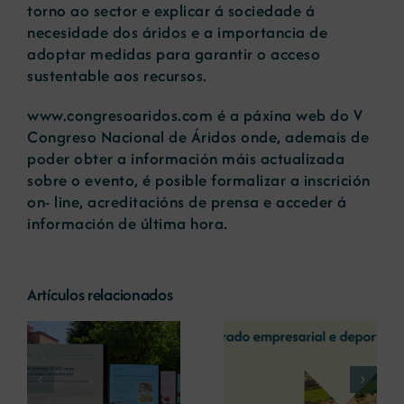
torno ao sector e explicar á sociedade á
necesidade dos áridos e a importancia de
adoptar medidas para garantir o acceso
sustentable aos recursos.
www.congresoaridos.com
é a páxina web do V
Congreso Nacional de Áridos onde, ademais de
poder obter a información máis actualizada
sobre o evento, é posible formalizar a inscrición
on- line, acreditacións de prensa e acceder á
información de última hora.
Artículos relacionados
La COMG reúne a
La OIPE y el
dos líderes
CRETUS
a
empresarias con
presentan las
ón
motivo de su
últimas