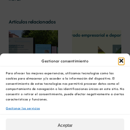
Artículos relacionados
La COMG reúne a
La OIPE y el
dos líderes
CRETUS
a
empresarias con
presentan las
ón
motivo de su
últimas
Centenario para
innovaciones en
Gestionar consentimiento
debatir sobre el
restauración
futuro del rural
ambiental para la
O V Congreso Nacional de
Para ofrecer las mejores experiencias, utilizamos tecnologías como las
gallego
minería gallega
cookies para almacenar y/o acceder a la información del dispositivo. El
consentimiento de estas tecnologías nos permitirá procesar datos como el
Áridos pretende impulsar a
comportamiento de navegación o las identificaciones únicas en este sitio. No
consentir o retirar el consentimiento, puede afectar negativamente a ciertas
mellora continua do sector
características y funciones.
Gestionar los servicios
31 enero, 2018
Aceptar