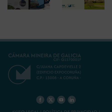
Centenario para
innovaciones en
debatir sobre el
restauración
futuro del rural
ambiental para la
gallego
minería gallega
AVISO LEGAL
|
POLÍTICA DE PRIVACIDAD
|