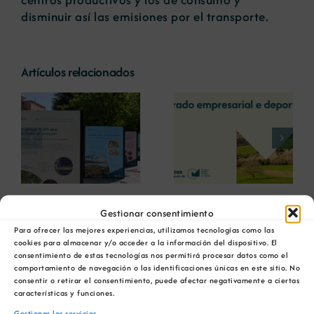
disminuir así las emisiones por el transporte.
Artículos relacionados
La COMG reúne a
La OIPE y el
dos líderes
CRETUS
a
empresarias con
presentan las
ón
motivo de su
últimas
Centenario para
innovaciones en
debatir sobre el
restauración
futuro del rural
ambiental para la
Ver
gallego
minería gallega
imagen
Gestionar consentimiento
más
Para ofrecer las mejores experiencias, utilizamos tecnologías como las
cookies para almacenar y/o acceder a la información del dispositivo. El
grande
consentimiento de estas tecnologías nos permitirá procesar datos como el
comportamiento de navegación o las identificaciones únicas en este sitio. No
consentir o retirar el consentimiento, puede afectar negativamente a ciertas
características y funciones.
Gestionar los servicios