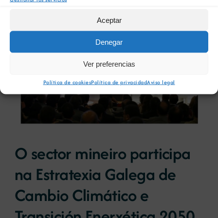
Aceptar
Denegar
Ver preferencias
Política de cookies
Política de privacidad
Aviso legal
O sector mineiro participa
na Estratexia Galega de
Cambio Climático e
Transición Enerxética 2050