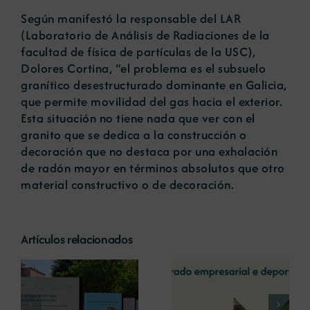
Según manifestó la responsable del LAR
(Laboratorio de Análisis de Radiaciones de la
facultad de física de partículas de la USC),
Dolores Cortina, “el problema es el subsuelo
granítico desestructurado dominante en Galicia,
que permite movilidad del gas hacia el exterior.
Esta situación no tiene nada que ver con el
granito que se dedica a la construcción o
decoración que no destaca por una exhalación
de radón mayor en términos absolutos que otro
material constructivo o de decoración.
Artículos relacionados
La COMG reúne a
La OIPE y el
dos líderes
CRETUS
a
empresarias con
presentan las