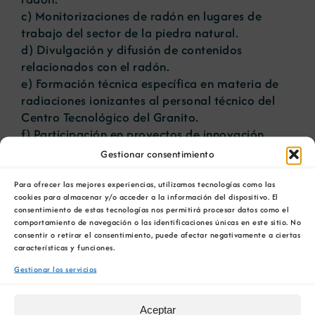
c) Monitorizaciones de radón en lugares de
trabajo del sector de la piedra natural.
d) Divulgación y difusión de contenidos
relacionados con el radón.
e) Formación técnica específica en materia de
radiaciones ionizantes al personal técnico del
Centro Tecnológico del Granito.
f) Participación en proyectos de innovación
acudiendo conjuntamente a convocatorias
Gestionar consentimiento
nacionales y europeas, tanto con INTERA, como
con el Laboratorio de Análisis de Radiacións da
Para ofrecer las mejores experiencias, utilizamos tecnologías como las
cookies para almacenar y/o acceder a la información del dispositivo. El
USC.
consentimiento de estas tecnologías nos permitirá procesar datos como el
comportamiento de navegación o las identificaciones únicas en este sitio. No
El presidente del Cluster del Granito, Javier
consentir o retirar el consentimiento, puede afectar negativamente a ciertas
Blanco Silva indica que “esta alianza permitirá
características y funciones.
profundizar y consolidar información técnica
Gestionar los servicios
contrastada. A partir de esto, se podrán ratificar
los datos de los que ya se dispone sobre el
Aceptar