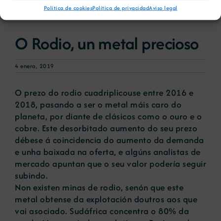
Política de cookies
Política de privacidad
Aviso legal
O Rodio, un metal precioso
4 enero, 2019
O prezo do rodio cuadriplicouse entre 2016 e
2018, pasando a ser o metal máis caro do
planeta, por diante de clásicos como o ouro e o
cobre. Este desorbitado aumento do seu prezo
débese á coincidencia do aumento da demanda
e unha baixada na oferta, e algúns analistas de
mercado apuntan que o seu valor podería seguir
subindo.
Non existen minas de rodio, senón que este
metal obtense da explotación doutros aos que
vai asociado. Sudáfrica concentra o 80% da