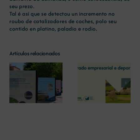
seu prezo.
Tal é así que se detectou un incremento no
roubo de catalizadores de coches, polo seu
contido en platino, paladio e rodio.
Artículos relacionados
La COMG reúne a
La OIPE y el
dos líderes
CRETUS
a
empresarias con
presentan las
ón
motivo de su
últimas
Centenario para
innovaciones en
debatir sobre el
restauración
futuro del rural
ambiental para la
gallego
minería gallega