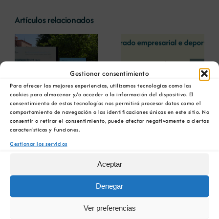
Artículos relacionados
La COMG reúne a
La OIPE y el
dos líderes
CRETUS
a
empresarias con
presentan las
ón
motivo de su
últimas
Gestionar consentimiento
Centenario para
innovaciones en
Para ofrecer las mejores experiencias, utilizamos tecnologías como las
debatir sobre el
restauración
cookies para almacenar y/o acceder a la información del dispositivo. El
futuro del rural
ambiental para la
consentimiento de estas tecnologías nos permitirá procesar datos como el
Ver
comportamiento de navegación o las identificaciones únicas en este sitio. No
gallego
minería gallega
imagen
consentir o retirar el consentimiento, puede afectar negativamente a ciertas
más
características y funciones.
grande
Gestionar los servicios
Aceptar
Denegar
Ver preferencias