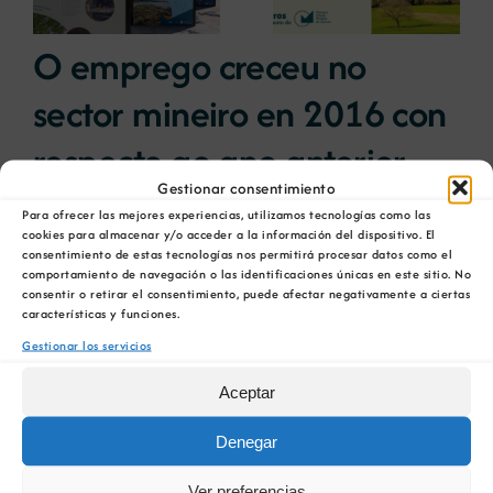
debatir sobre el
restauración
futuro del rural
ambiental para la
O emprego creceu no
gallego
minería gallega
sector mineiro en 2016 con
respecto ao ano anterior
Gestionar consentimiento
1 julio, 2018
Para ofrecer las mejores experiencias, utilizamos tecnologías como las
cookies para almacenar y/o acceder a la información del dispositivo. El
consentimiento de estas tecnologías nos permitirá procesar datos como el
Despois de tres anos á baixa, a minería galega
comportamiento de navegación o las identificaciones únicas en este sitio. No
creou emprego en 2016, cun total de 5.068
consentir o retirar el consentimiento, puede afectar negativamente a ciertas
características y funciones.
postos de traballo, 390 máis que no exercicio
anterior. Con todo, o número de explotacións
Gestionar los servicios
activas reduciuse, ao pasar de 291 en 2015 a
Aceptar
283 o pasado ano, e continúa así a tendencia
#baixista rexistrada desde 2013.
Denegar
As estatísticas elaboradas pola Cámara Oficial
Ver preferencias