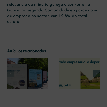
relevancia da minería galega e converten a
Galicia na segunda Comunidade en porcentaxe
de emprego no sector, cun 12,8% do total
estatal.
Artículos relacionados
La COMG reúne a
La OIPE y el
dos líderes
CRETUS
a
empresarias con
presentan las
ón
motivo de su
últimas
Centenario para
innovaciones en
debatir sobre el
restauración
futuro del rural
ambiental para la
gallego
minería gallega