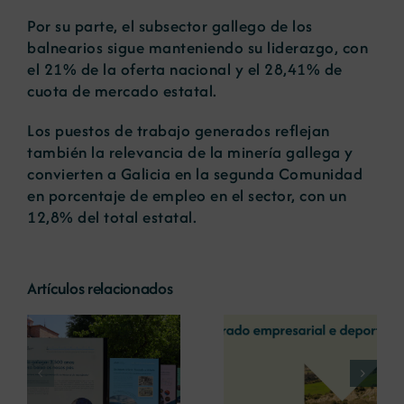
Por su parte, el subsector gallego de los
balnearios sigue manteniendo su liderazgo, con
el 21% de la oferta nacional y el 28,41% de
cuota de mercado estatal.
Los puestos de trabajo generados reflejan
también la relevancia de la minería gallega y
convierten a Galicia en la segunda Comunidad
en porcentaje de empleo en el sector, con un
12,8% del total estatal.
Artículos relacionados
La COMG reúne a
La OIPE y el
dos líderes
CRETUS
a
empresarias con
presentan las
ón
motivo de su
últimas
Centenario para
innovaciones en