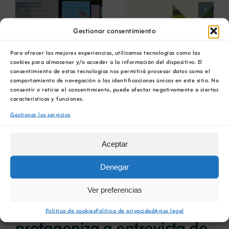
a
empresarias con
presentan las
ón
motivo de su
últimas
Centenario para
innovaciones en
Gestionar consentimiento
debatir sobre el
restauración
futuro del rural
ambiental para la
Ver
Para ofrecer las mejores experiencias, utilizamos tecnologías como las
gallego
minería gallega
cookies para almacenar y/o acceder a la información del dispositivo. El
imagen
consentimiento de estas tecnologías nos permitirá procesar datos como el
más
comportamiento de navegación o las identificaciones únicas en este sitio. No
grande
consentir o retirar el consentimiento, puede afectar negativamente a ciertas
características y funciones.
Gestionar los servicios
Aceptar
Denegar
Ver preferencias
O director da COMG
Política de cookies
Política de privacidad
Aviso legal
protagoniza a entrevista de