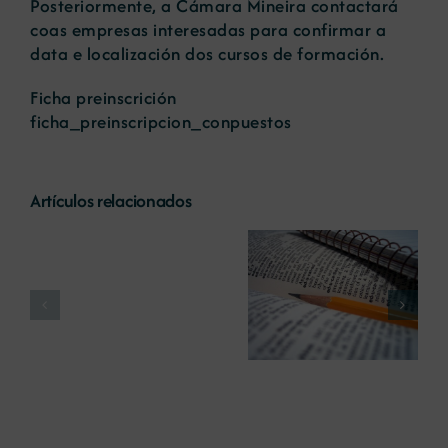
Posteriormente, a Cámara Mineira contactará
coas empresas interesadas para confirmar a
data e localización dos cursos de formación.
Ficha preinscrición
ficha_preinscripcion_conpuestos
Artículos relacionados
Cursos
Cursos de
formación
formación
preventiva
preventiva 2019
2019