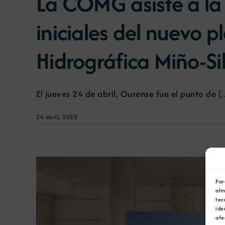
La COMG asiste a la
iniciales del nuevo 
Hidrográfica Miño-Si
El jueves 24 de abril, Ourense fue el punto de [..
24 abril, 2025
Par
alm
tec
ide
afe