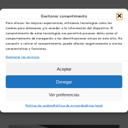
La COMG participa en un
Gestionar consentimiento
Para ofrecer las mejores experiencias, utilizamos tecnologías como las
foro de debate sobre el
cookies para almacenar y/o acceder a la información del dispositivo. El
consentimiento de estas tecnologías nos permitirá procesar datos como el
papel de los recursos
comportamiento de navegación o las identificaciones únicas en este sitio. No
consentir o retirar el consentimiento, puede afectar negativamente a ciertas
características y funciones.
naturales en la reactivación
Gestionar los servicios
económica de Galicia
Aceptar
El jueves 29 de mayo, el Círculo de Empresarios
Denegar
de [...]
Ver preferencias
29 mayo, 2025
Política de cookies
Política de privacidad
Aviso legal