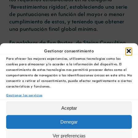
‘Revestimientos rígidos’, estableciendo una serie
de puntuaciones en función del mayor o menor
cumplimiento de estos, y teniendo que obtener
una puntuación final global mínima.
En palabras de Eva Portas, de Steinn Consulting,
consultora encargada de la obtención de la
Gestionar consentimiento
etiqueta: “Ha sido realmente fácil obtener la
Para ofrecer las mejores experiencias, utilizamos tecnologías como las
etiqueta Ecolabel para Canteras de Lalín, ya que
cookies para almacenar y/o acceder a la información del dispositivo. El
consentimiento de estas tecnologías nos permitirá procesar datos como el
nos hemos limitado solamente a ordenar y
comportamiento de navegación o las identificaciones únicas en este sitio. No
plasmar la información requerida. La línea de
consentir o retirar el consentimiento, puede afectar negativamente a ciertas
trabajo de esta empresa en el sentido del
características y funciones.
respeto ambiental estaba ya resuelta”.
Gestionar los servicios
Después de un cambio generacional en la
Aceptar
empresa, “establecimos
la prioridad de trabajar
siendo respetuosos con nuestro entorno natural
Denegar
y rural.
Reflexionamos sobre cómo podíamos
Ver preferencias
ofrecer un producto más natural y más