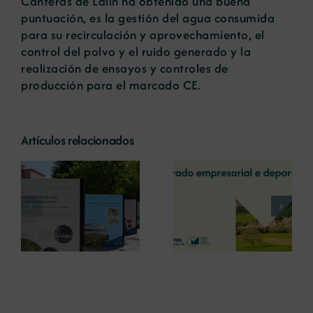
Canteras de Lalín ha obtenido una buena
puntuación, es la gestión del agua consumida
para su recirculación y aprovechamiento, el
control del polvo y el ruido generado y la
realización de ensayos y controles de
producción para el marcado CE.
Artículos relacionados
La COMG reúne a
La OIPE y el
dos líderes
CRETUS
a
empresarias con
presentan las
ón
motivo de su
últimas
Centenario para
innovaciones en
debatir sobre el
restauración
futuro del rural
ambiental para la
gallego
minería gallega