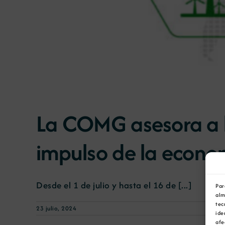
La COMG asesora a la
impulso de la econom
Desde el 1 de julio y hasta el 16 de [...]
Par
alm
tec
23 julio, 2024
ide
afe