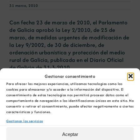
31 marzo, 2010
Noticias
Con fecha 23 de marzo de 2010, el Parlamento
de Galicia aprobó la Ley 2/2010, de 25 de
marzo, de medidas urgentes de modificación de
Portal de empleo
la Ley 9/2002, de 30 de diciembre, de
ordenación urbanística y protección del medio
Contacto
rural de Galicia, publicada en el Diario Oficial
de Galicia de 31-3-2010.
Gestionar consentimiento
Ver
más información
Para ofrecer las mejores experiencias, utilizamos tecnologías como las
cookies para almacenar y/o acceder a la información del dispositivo. El
consentimiento de estas tecnologías nos permitirá procesar datos como el
comportamiento de navegación o las identificaciones únicas en este sitio. No
consentir o retirar el consentimiento, puede afectar negativamente a ciertas
Artículos relacionados
características y funciones.
Gestionar los servicios
La COMG reúne a
La OIPE y el
dos líderes
CRETUS
Aceptar
a
empresarias con
presentan las