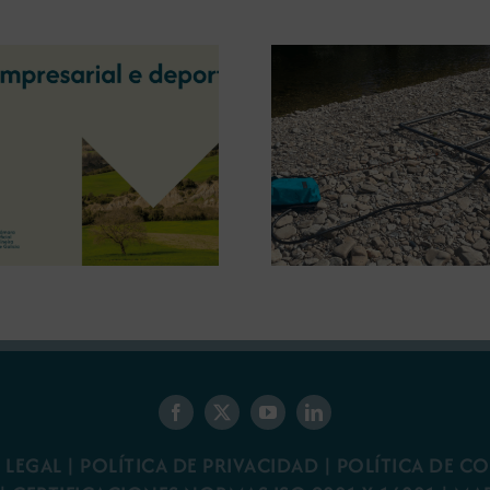
La OIPE y el CRETUS
presentan las últimas
La COMG ina
innovaciones en
Ourense la ex
restauración ambiental para
‘Tesouros da
la minería gallega
 LEGAL
|
POLÍTICA DE PRIVACIDAD
|
POLÍTICA DE C