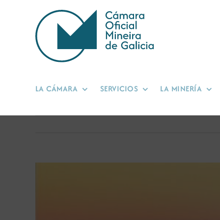
Saltar
al
contenido
LA CÁMARA
SERVICIOS
LA MINERÍA
Ver
imagen
más
grande