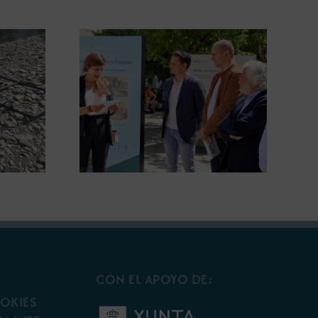
ugura en
La COMG lleva a Vigo la
posición
exposición ‘Tesouros da terra’
 terra’
CON EL APOYO DE:
OOKIES