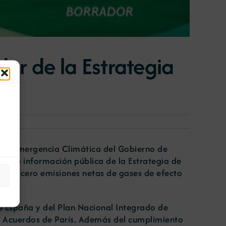
dor de la Estrategia
n de Emergencia Climática del Gobierno de
do de información pública de la Estrategia de
 con cero emisiones netas de gases de efecto
e España y del Plan Nacional Integrado de
s Acuerdos de París. Además del cumplimiento