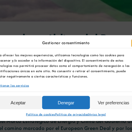
onsulta pública del Borra
Gestionar consentimiento
 a Largo Plazo
a ofrecer las mejores experiencias, utilizamos tecnologías como las cookies para
acenar y/o acceder a la información del dispositivo. El consentimiento de estas
nologías nos permitirá procesar datos como el comportamiento de navegación o las
ntificaciones únicas en este sitio. No consentir o retirar el consentimiento, puede
ctar negativamente a ciertas características y funciones.
tionar los servicios
a de ser climáticamente neutra en 2050 y la declaració
gica y el Reto Demográfico (MITECO) ha activado el perio
ca la senda para lograr que España tenga una economía
Aceptar
Denegar
Ver preferencias
Política de cookies
Política de privacidad
Aviso legal
del Marco Estratégico de Energía y Clima del Gobierno d
 el camino marcado por el European Green Deal y por lo