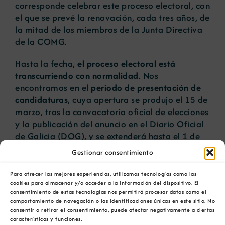
corresponde celebrar este proceso electoral, con
el que se prevé la renovación, cada tres años, de
la mitad de los miembros de la Junta Directiva
de la COMG.
Hasta la fecha,
el proceso electoral está
transcurriendo con normalidad
. Nos
encontramos en el
periodo de presentación de
candidaturas
, cuya apertura se produjo el 15 de
marzo, tras la convocatoria oficial de elecciones
y la
publicación
del anuncio en el Diario Oficial
de Galicia (DOG), y se extenderá hasta el 1 de
abril.
Gestionar consentimiento
Posteriormente, la Xunta Electoral, tras
Para ofrecer las mejores experiencias, utilizamos tecnologías como las
comprobar el cumplimiento de todos los
cookies para almacenar y/o acceder a la información del dispositivo. El
consentimiento de estas tecnologías nos permitirá procesar datos como el
requisitos necesarios, proclamará a los
comportamiento de navegación o las identificaciones únicas en este sitio. No
candidatos a las elecciones en un plazo de 5
consentir o retirar el consentimiento, puede afectar negativamente a ciertas
días hábiles. Si el número de candidaturas es el
características y funciones.