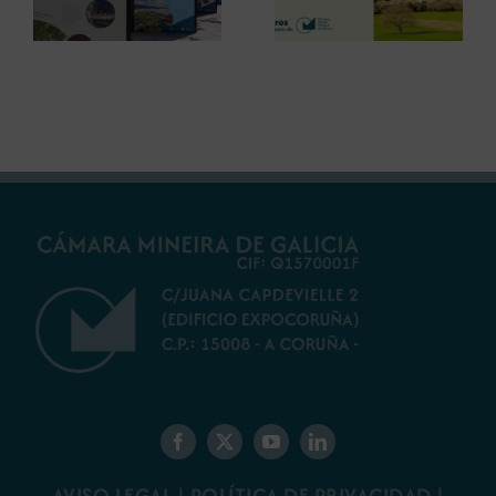
Centenario para
innovaciones en
debatir sobre el
restauración
futuro del rural
ambiental para la
gallego
minería gallega
AVISO LEGAL
|
POLÍTICA DE PRIVACIDAD
|