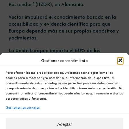
Rossendorf (HZDR), en Alemania.
Vector impulsará el conocimiento basado en la
accesibilidad y evidencia científica para que
Europa dependa más de sus propios depósitos y
yacimientos.
La Unión Europea importa el 80% de las
materias primas industriales necesarias para
Gestionar consentimiento
fabricar tecnologías digitales.
Solo el 1% de las
materias primas empleadas en energía eólica y
Para ofrecer las mejores experiencias, utilizamos tecnologías como las
el 2% de las utilizadas en robótica provienen de
cookies para almacenar y/o acceder a la información del dispositivo. El
consentimiento de estas tecnologías nos permitirá procesar datos como el
la producción en la UE.
comportamiento de navegación o las identificaciones únicas en este sitio. No
consentir o retirar el consentimiento, puede afectar negativamente a ciertas
“Proporcionar esta producción europea
características y funciones.
ayudaría a fortalecer las cadenas de valor
Gestionar los servicios
estratégicas e industriales, así como
proporcionar directrices para un abastecimiento
Aceptar
de metales más sostenible”, explica Carbonell.