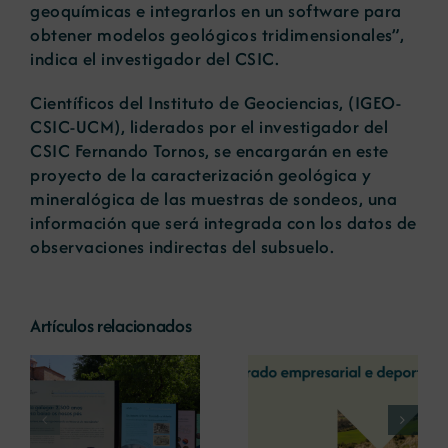
geoquímicas e integrarlos en un software para
obtener modelos geológicos tridimensionales”,
indica el investigador del CSIC.
Científicos del Instituto de Geociencias, (IGEO-
CSIC-UCM), liderados por el investigador del
CSIC Fernando Tornos, se encargarán en este
proyecto de la caracterización geológica y
mineralógica de las muestras de sondeos, una
información que será integrada con los datos de
observaciones indirectas del subsuelo.
Artículos relacionados
La COMG reúne a
La OIPE y el
dos líderes
CRETUS
a
empresarias con
presentan las
ón
motivo de su
últimas