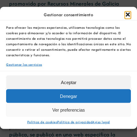
promovido por Recursos Minerales de Galicia
situó a la comunidad local en el centro de la
Gestionar consentimiento
estrategia, desarrollando un proceso amplio de
consultas y una investigación científica sobre
Para ofrecer las mejores experiencias, utilizamos tecnologías como las
percepción social en el entorno. Este trabajo se
cookies para almacenar y/o acceder a la información del dispositivo. El
consentimiento de estas tecnologías nos permitirá procesar datos como el
tradujo en 46 entrevistas en profundidad a
comportamiento de navegación o las identificaciones únicas en este sitio. No
actores clave y 519 encuestas en los municipios
consentir o retirar el consentimiento, puede afectar negativamente a ciertas
de Beariz, Avión, Forcarei, A Lama y Cerdedo-
características y funciones.
Cotobade. Los resultados se integraron en un
Gestionar los servicios
Estudio de Evaluación de Impacto Social y
Económico (EISE) con 26 medidas sociales
Aceptar
propuestas, documento que se incorporó a la
solicitud de pase a concesión de explotación
Denegar
(enero de 2025).
Ver preferencias
La iniciativa apostó por una política de
transparencia proactiva: de forma voluntaria y
Política de cookies
Política de privacidad
Aviso legal
previa al periodo administrativo de exposición
pública, se publicó en una web específica la