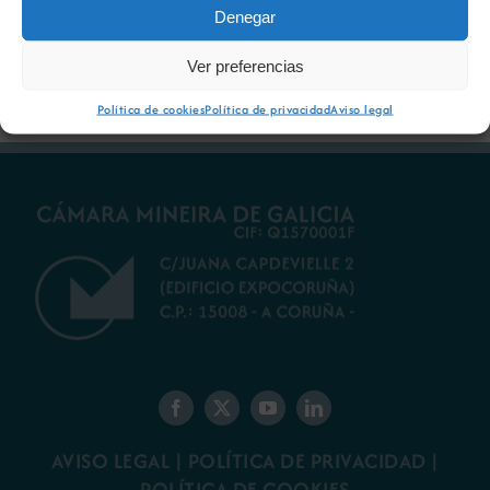
debatir sobre el
restauración
Denegar
futuro del rural
ambiental para la
gallego
minería gallega
Ver preferencias
Política de cookies
Política de privacidad
Aviso legal
AVISO LEGAL
|
POLÍTICA DE PRIVACIDAD
|
POLÍTICA DE COOKIES