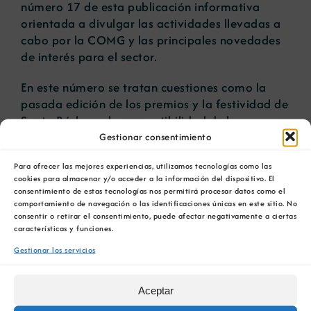
número 17 de esta publicación informativa
orientada a divulgar las actividades llevadas a
cabo por la COMG y las principales novedades
Noticias
de interés para el sector.
Portal de empleo
En este número se tratan cuestiones como la
pasada edición de los premios y la festividad de
Santa Bárbara, la compatibilidad de la
Contacto
actividad minera con Red Natura 2000 o los
Gestionar consentimiento
cursos de formación preventiva.
Para ofrecer las mejores experiencias, utilizamos tecnologías como las
cookies para almacenar y/o acceder a la información del dispositivo. El
consentimiento de estas tecnologías nos permitirá procesar datos como el
comportamiento de navegación o las identificaciones únicas en este sitio. No
Artículos relacionados
consentir o retirar el consentimiento, puede afectar negativamente a ciertas
características y funciones.
La COMG reúne a
La OIPE y el
dos líderes
CRETUS
Gestionar los servicios
a
empresarias con
presentan las
ón
motivo de su
últimas
Aceptar
Centenario para
innovaciones en