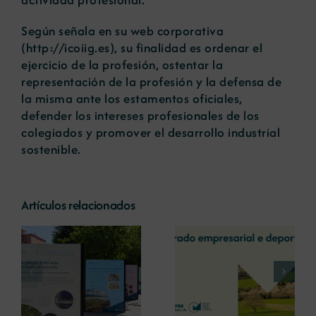
Según señala en su web corporativa
(
http://icoiig.es
), su finalidad es ordenar el
ejercicio de la profesión, ostentar la
representación de la profesión y la defensa de
la misma ante los estamentos oficiales,
defender los intereses profesionales de los
colegiados y promover el desarrollo industrial
sostenible.
Artículos relacionados
La COMG reúne a
La OIPE y el
dos líderes
CRETUS
a
empresarias con
presentan las
ón
motivo de su
últimas
Centenario para
innovaciones en
debatir sobre el
restauración