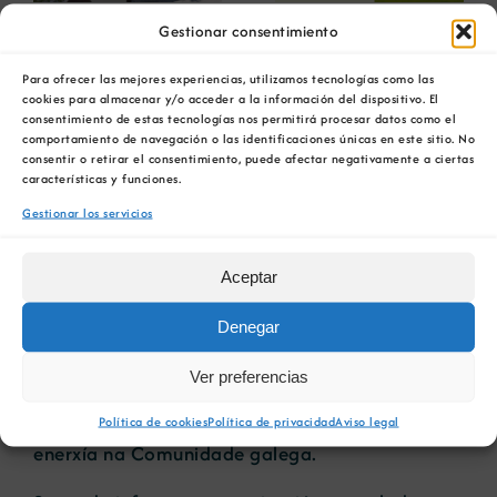
futuro del rural
ambiental para la
Lugo acollerá en novembro
Gestionar consentimiento
gallego
minería gallega
o IV Congreso Galego de
Para ofrecer las mejores experiencias, utilizamos tecnologías como las
cookies para almacenar y/o acceder a la información del dispositivo. El
Xestión Enerxética
consentimiento de estas tecnologías nos permitirá procesar datos como el
comportamiento de navegación o las identificaciones únicas en este sitio. No
consentir o retirar el consentimiento, puede afectar negativamente a ciertas
características y funciones.
13 octubre, 2017
Gestionar los servicios
O Ilustre Colexio Oficial de Enxeñeiros
Industriais de Galicia (ICOIIG) está a organizar
Aceptar
a cuarta edición do Congreso Galego de Xestión
Enerxética Xenergal 2017, que se desenvolverá
Denegar
en Lugo os días 8 e 9 de novembro. A Cámara
Oficial Miniera de Galicia é unha das entidades
Ver preferencias
colaboradoras do encontro, que reunirá
Política de cookies
Política de privacidad
Aviso legal
investigadores e profesionais do sector da
enerxía na Comunidade galega.