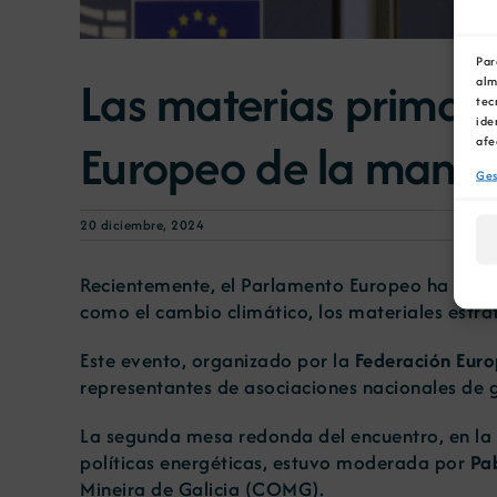
Par
Las materias primas 
alm
tec
ide
afe
Europeo de la mano 
Ges
20 diciembre, 2024
Recientemente, el Parlamento Europeo ha sido
como el cambio climático, los materiales estrat
Este evento, organizado por la
Federación Eur
representantes de asociaciones nacionales de g
La segunda mesa redonda del encuentro, en la q
políticas energéticas, estuvo moderada por
Pa
Mineira de Galicia (COMG).