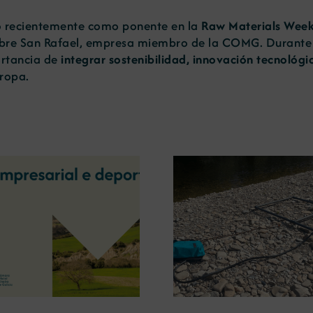
o recientemente como ponente en la
Raw Materials Wee
bre San Rafael, empresa miembro de la COMG. Durante l
ortancia de
integrar sostenibilidad, innovación tecnológic
uropa.
La OIPE y el CRETUS
presentan las últimas
La COMG ina
innovaciones en
Ourense la ex
restauración ambiental para
‘Tesouros da
la minería gallega