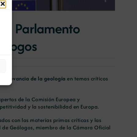
n el Parlamento
eólogos
a
relevancia de la geología
en temas críticos
xpertos de la Comisión Europea y
etitividad y la sostenibilidad en Europa.
os con las materias primas críticas y las
ial de Geólogos, miembro de la Cámara Oficial