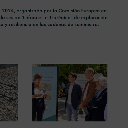
k 2024
, organizada por la Comisión Europea en
a sesión ‘Enfoques estratégicos de exploración
a y resiliencia en las cadenas de suministro
,
ugura en
La COMG lleva a Vigo la
posición
exposición ‘Tesouros da terra’
 terra’