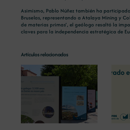
Asimismo, Pablo Núñez también ha participad
Bruselas, representando a Atalaya Mining y Co
de materias primas’, el geólogo resaltó la imp
claves para la independencia estratégica de E
Artículos relacionados
La COMG reúne a dos
líderes empresarias con
o la
motivo de su Centenario
 terra’
para debatir sobre el futuro
del rural gallego