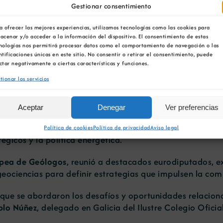
Gestionar consentimiento
a ofrecer las mejores experiencias, utilizamos tecnologías como las cookies para
críticas, protagonistas e
acenar y/o acceder a la información del dispositivo. El consentimiento de estas
nologías nos permitirá procesar datos como el comportamiento de navegación o las
ntificaciones únicas en este sitio. No consentir o retirar el consentimiento, puede
ctar negativamente a ciertas características y funciones.
del Colegio Oficial de G
tionar los servicios
Aceptar
Denegar
Ver preferencias
 escenario de un
diálogo estratégico de alto nivel sobre l
Política de cookies
Política de privacidad
Aviso legal
égicos y la política energética.
opea de Geólogos
, reunió a destacados eurodiputados, e
eociencias para definir estrategias que impulsen la comp
ue se abordaron los desafíos y oportunidades relacionad
blo Núñez
, delegado en Galicia del Ilustre Colegio Ofic