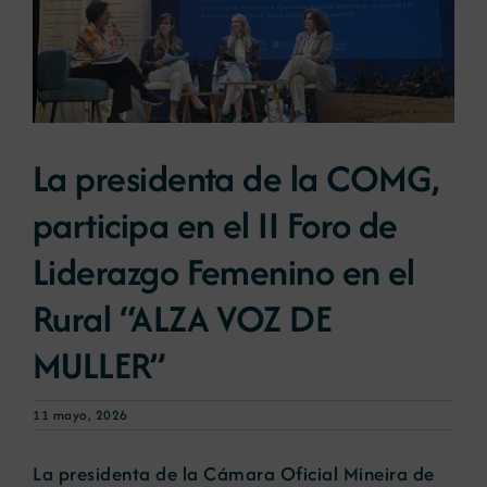
Noticias
Portal de empleo
La presidenta de la COMG,
Contacto
participa en el II Foro de
Liderazgo Femenino en el
Rural “ALZA VOZ DE
MULLER”
11 mayo, 2026
La presidenta de la Cámara Oficial Mineira de