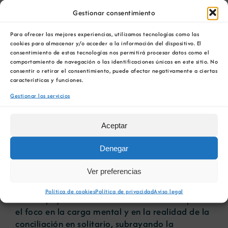
Diputación de Coruña; y
Lorena Añón Loureiro
,
Gestionar consentimiento
vicerreitora de Estudantado, Igualdade,
Diversidade e Benestar.
Para ofrecer las mejores experiencias, utilizamos tecnologías como las
cookies para almacenar y/o acceder a la información del dispositivo. El
consentimiento de estas tecnologías nos permitirá procesar datos como el
Trancón acudió acompañada por la directora de
comportamiento de navegación o las identificaciones únicas en este sitio. No
la entidad, Arantxa Prado, y participó en la
consentir o retirar el consentimiento, puede afectar negativamente a ciertas
mesa de diálogo “
Llegar, sostenerse y crecer: el
características y funciones.
precio y el poder de liderar siendo mujer”
,
Gestionar los servicios
compartiendo su experiencia profesional.
A lo largo de las jornadas se abordaron
Aceptar
cuestiones como el
techo de cristal
y las
Denegar
barreras invisibles
, las microagresiones y el
cuestionamiento de la autoridad, así como
Ver preferencias
herramientas para avanzar en igualdad, entre
ellas la
formación continua
y el
teletrabajo
Política de cookies
Política de privacidad
Aviso legal
como apoyo a la conciliación. También se puso
el foco en la carga mental y en la realidad de la
conciliación en solitario, subrayando la