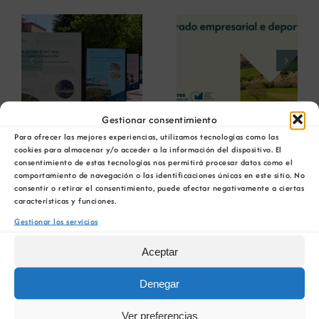
La COMG reúne a
La OIPE y el
dos líderes
CRETUS
a
empresarias con
presentan las
ón
motivo de su
últimas
Centenario para
innovaciones en
debatir sobre el
restauración
futuro del rural
ambiental para la
Ver
Gestionar consentimiento
gallego
minería gallega
imagen
Para ofrecer las mejores experiencias, utilizamos tecnologías como las
cookies para almacenar y/o acceder a la información del dispositivo. El
más
consentimiento de estas tecnologías nos permitirá procesar datos como el
grande
comportamiento de navegación o las identificaciones únicas en este sitio. No
consentir o retirar el consentimiento, puede afectar negativamente a ciertas
características y funciones.
Gestionar los servicios
Aceptar
Denegar
Ver preferencias