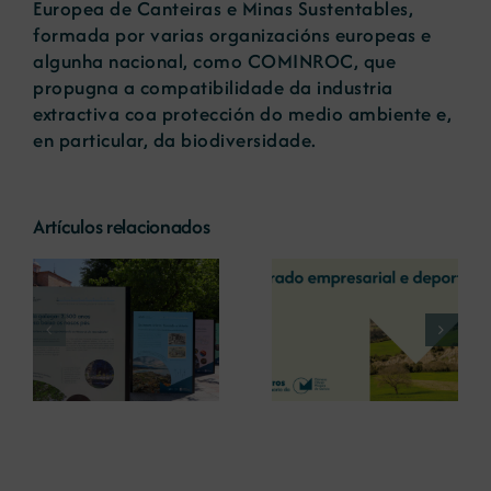
Europea de Canteiras e Minas Sustentables,
formada por varias organizacións europeas e
algunha nacional, como COMINROC, que
propugna a compatibilidade da industria
extractiva coa protección do medio ambiente e,
en particular, da biodiversidade.
Artículos relacionados
La COMG reúne a
La OIPE y el
dos líderes
CRETUS
a
empresarias con
presentan las
ón
motivo de su
últimas
Centenario para
innovaciones en
debatir sobre el
restauración
futuro del rural
ambiental para la
gallego
minería gallega