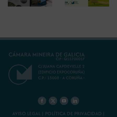
debatir sobre el
restauración
futuro del rural
ambiental para la
gallego
minería gallega
AVISO LEGAL
|
POLÍTICA DE PRIVACIDAD
|