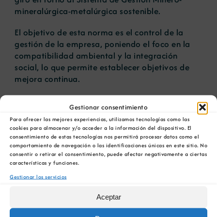
mineralúrgica-metalúrgica sostenible.
El objetivo de esta norma es el control de la
gestión de la empresa, poniendo el foco en la
compatibilidad ambiental y la integración
social, lo que permite establecer objetivos de
mejora continua.
El encargado de dirigir el acto fue el
Gestionar consentimiento
coordinador del consejo directivo de la FCTGG,
Para ofrecer las mejores experiencias, utilizamos tecnologías como las
José Ángel Lorenzo, una jornada en la que
cookies para almacenar y/o acceder a la información del dispositivo. El
también intervino como experto José María
consentimiento de estas tecnologías nos permitirá procesar datos como el
Sánchez, doctor ingeniero en Minas. Ambos
comportamiento de navegación o las identificaciones únicas en este sitio. No
consentir o retirar el consentimiento, puede afectar negativamente a ciertas
explicaron a empresarios y profesionales del
características y funciones.
sector en qué va a consistir la guía que van a
Gestionar los servicios
realizar para que las explotaciones de granito
puedan implantar la norma.
Aceptar
La Cámara Oficial Mineira de Galicia también