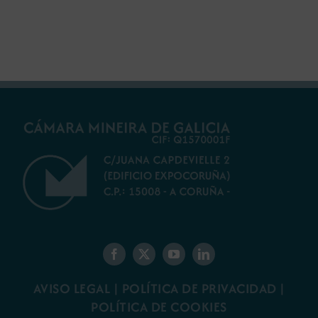
futuro del rural
ambiental para la
gallego
minería gallega
AVISO LEGAL
|
POLÍTICA DE PRIVACIDAD
|
POLÍTICA DE COOKIES