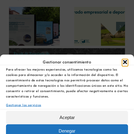
La COMG reúne a
La OIPE y el
dos líderes
CRETUS
a
empresarias con
presentan las
ón
motivo de su
últimas
Centenario para
innovaciones en
debatir sobre el
restauración
futuro del rural
ambiental para la
Ver
gallego
minería gallega
imagen
Gestionar consentimiento
más
Para ofrecer las mejores experiencias, utilizamos tecnologías como las
grande
cookies para almacenar y/o acceder a la información del dispositivo. El
consentimiento de estas tecnologías nos permitirá procesar datos como el
comportamiento de navegación o las identificaciones únicas en este sitio. No
consentir o retirar el consentimiento, puede afectar negativamente a ciertas
características y funciones.
Gestionar los servicios
Aceptar
Denegar