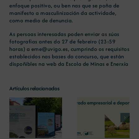
enfoque positivo, ou ben nas que se poña de
manifesto a masculinización da actividade,
como medio de denuncia.
As persoas interesadas poden enviar as súas
fotografías antes do 27 de febreiro (23:59
horas) a eme@uvigo.es, cumprindo os requisitos
establecidos nas bases do concurso, que están
dispoñibles na web da Escola de Minas e Enerxía
Artículos relacionados
La COMG reúne a
La OIPE y el
dos líderes
CRETUS
a
empresarias con
presentan las
ón
motivo de su
últimas
Centenario para
innovaciones en
debatir sobre el
restauración