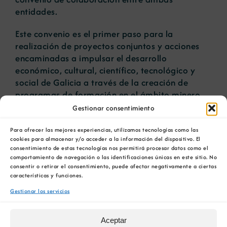
entidades.
Este convenio es el primer paso para la
realización de proyectos conjuntos y acciones
encaminadas a impulsar el desarrollo
económico, cultural, científico, tecnológico y
social de Galicia a través de la creación de
programas de formación en el ámbito minero.
Gestionar consentimiento
Esta iniciativa impulsará el desarrollo de
actividades formativas dirigidas tanto a la
Para ofrecer las mejores experiencias, utilizamos tecnologías como las
cookies para almacenar y/o acceder a la información del dispositivo. El
capacitación de personas desempleadas como a
consentimiento de estas tecnologías nos permitirá procesar datos como el
la certificación de profesionalidad y de
comportamiento de navegación o las identificaciones únicas en este sitio. No
actualización de conocimientos de los
consentir o retirar el consentimiento, puede afectar negativamente a ciertas
características y funciones.
trabajadores
y trabajadoras de las entidades
miembro de la COMG. Los diferentes cursos se
Gestionar los servicios
desarrollarán especialmente en aquellos
concellos con actividad minera, ayudando así a
Aceptar
cubrir la demanda actual y futura de la