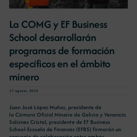
Noticias
La COMG y EF Business
School desarrollarán
Portal de empleo
programas de formación
Contacto
específicos en el ámbito
minero
17 agosto, 2022
Juan José López Muñoz, presidente de
la Cámara Oficial Mineira de Galicia y Venancio
Salcines Cristal, presidente de EF Business
School-Escuela de Finanzas (EFBS) firmarán un
convenio de colaboración entre ambas