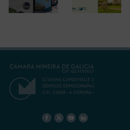
Centenario para
innovaciones en
debatir sobre el
restauración
futuro del rural
ambiental para la
gallego
minería gallega