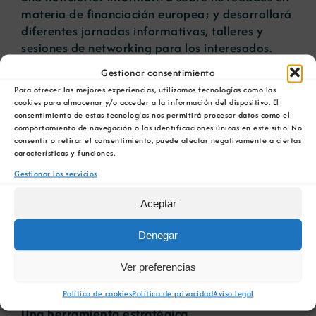
materia de financiación europea; y desarrollará
diferentes jornadas informativas, talleres y
sesiones de networking para los interesados.
Gestionar consentimiento
Durante la jornada de presentación también
Para ofrecer las mejores experiencias, utilizamos tecnologías como las
han intervenido Sara López Campoamor,
cookies para almacenar y/o acceder a la información del dispositivo. El
miembro del departamento técnico da COMG,
consentimiento de estas tecnologías nos permitirá procesar datos como el
que ha ofrecido más detalles sobre la OIPE;
comportamiento de navegación o las identificaciones únicas en este sitio. No
consentir o retirar el consentimiento, puede afectar negativamente a ciertas
Jordi Delgado Martín, catedrático de Ingeniería
características y funciones.
del Terreno del Grupo de investigación
Gestionar los servicios
Ingeniería del Agua y del Medio Ambiente de la
Universidade da Coruña; que ha analizado
Aceptar
diferentes instrumentos de financiación europea
y casos de éxito; y Pablo Fernández Vila, director
Denegar
Xeral de Planificación Enerxética e Recursos
Naturais, que ha sido el encargado de cerrar la
Ver preferencias
jornada.
Política de cookies
Política de privacidad
Aviso legal
Una herramienta estratégica