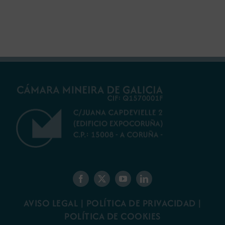
futuro del rural
ambiental para la
gallego
minería gallega
AVISO LEGAL
|
POLÍTICA DE PRIVACIDAD
|
POLÍTICA DE COOKIES