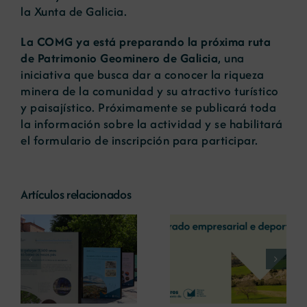
la Xunta de Galicia.
La COMG ya está preparando la próxima ruta
de Patrimonio Geominero de Galicia
, una
iniciativa que busca dar a conocer la riqueza
minera de la comunidad y su atractivo turístico
y paisajístico. Próximamente se publicará toda
la información sobre la actividad y se habilitará
el formulario de inscripción para participar.
Artículos relacionados
La COMG reúne a
La OIPE y el
dos líderes
CRETUS
a
empresarias con
presentan las
ón
motivo de su
últimas
Centenario para
innovaciones en
debatir sobre el
restauración