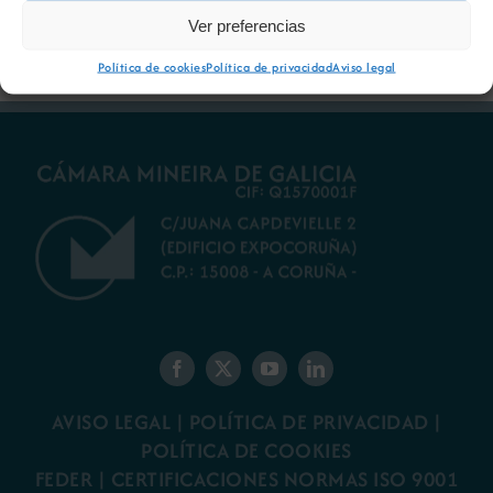
gallego
minería gallega
Ver preferencias
Política de cookies
Política de privacidad
Aviso legal
AVISO LEGAL
|
POLÍTICA DE PRIVACIDAD
|
POLÍTICA DE COOKIES
FEDER
|
CERTIFICACIONES NORMAS ISO 9001