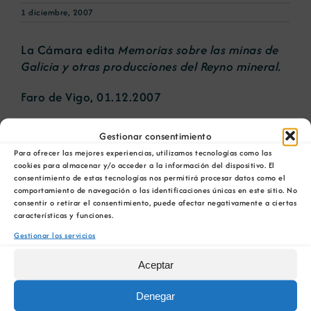
1 diciembre, 2007
Noticias
La Cámara edita
Memorias sobre las minas de
Galicia y otras producciones del Reyno mineral.
Portal de empleo
Faro de Vigo, 01.12.2007
Contacto
Gestionar consentimiento
Para ofrecer las mejores experiencias, utilizamos tecnologías como las
cookies para almacenar y/o acceder a la información del dispositivo. El
consentimiento de estas tecnologías nos permitirá procesar datos como el
Artículos relacionados
comportamiento de navegación o las identificaciones únicas en este sitio. No
consentir o retirar el consentimiento, puede afectar negativamente a ciertas
La COMG reúne a
La OIPE y el
características y funciones.
dos líderes
CRETUS
Gestionar los servicios
a
empresarias con
presentan las
ón
motivo de su
últimas
Aceptar
Centenario para
innovaciones en
debatir sobre el
restauración
Denegar
futuro del rural
ambiental para la