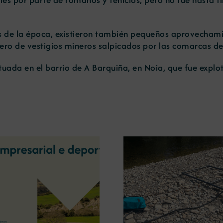
 de la época, existieron también pequeños aprovechami
mero de vestigios mineros salpicados por las comarcas d
tuada en el barrio de A Barquiña, en Noia, que fue expl
La OIPE y el CRETUS
presentan las últimas
La COMG ina
innovaciones en
Ourense la ex
restauración ambiental para
‘Tesouros da
la minería gallega