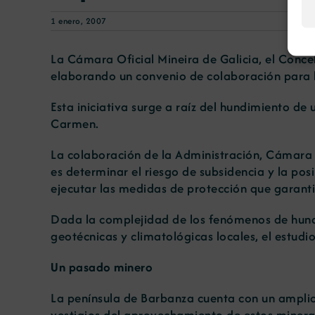
1 enero, 2007
La Cámara Oficial Mineira de Galicia, el Conce
elaborando un convenio de colaboración para lo
Esta iniciativa surge a raíz del hundimiento de
Carmen.
La colaboración de la Administración, Cámara y 
es determinar el riesgo de subsidencia y la posi
ejecutar las medidas de protección que garanti
Dada la complejidad de los fenómenos de hundi
geotécnicas y climatológicas locales, el estudio
Un pasado minero
La península de Barbanza cuenta con un amplio
vestigios del aprovechamiento de estos mineral