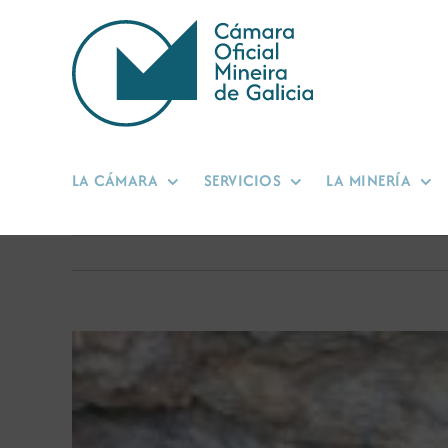
Saltar
al
contenido
LA CÁMARA
SERVICIOS
LA MINERÍA
Ver
imagen
más
grande