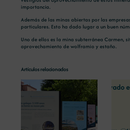
importancia.
Además de las minas abiertas por las empresas
particulares. Esto ha dado lugar a un buen nú
Uno de ellos es la mina subterránea Carmen, si
aprovechamiento de wolframio y estaño.
Artículos relacionados
La COMG reúne a dos
líderes empresarias con
o la
motivo de su Centenario
 terra’
para debatir sobre el futuro
del rural gallego