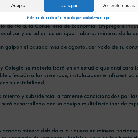
Aceptar
Denegar
Ver preferencias
Política de cookies
Política de privacidad
Aviso legal
llo de Noia, la Consellería de Economía, Emprego e Indu
calizar y estudiar las antiguas labores mineras de la p
 un galpón el pasado mes de agosto, derivado de su const
Colegio se materializará en un estudio que analizará la 
ble afección a las viviendas, instalaciones e infraestruc
cen su estabilidad.
miento y subsidencia, altamente condicionados por las 
 será desarrollado por un equipo multidisciplinar de expe
 pasado minero debido a la riqueza en mineralizaciones 
es por parte de romanos y fenicios, pero no fue hasta f