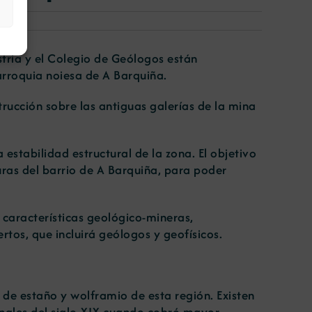
stria y el Colegio de Geólogos están
arroquia noiesa de A Barquiña.
rucción sobre las antiguas galerías de la mina
estabilidad estructural de la zona. El objetivo
turas del barrio de A Barquiña, para poder
características geológico-mineras,
rtos, que incluirá geólogos y geofísicos.
de estaño y wolframio de esta región. Existen
inales del siglo XIX cuando cobró mayor