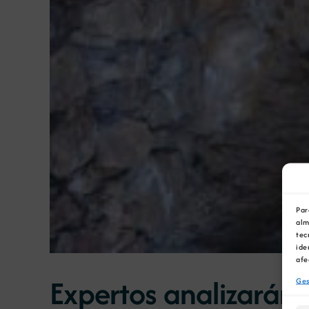
Par
alm
tec
ide
afe
Expertos analizarán 
Ges