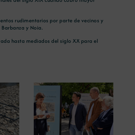
entos rudimentarios por parte de vecinos y
e Barbanza y Noia.
otada hasta mediados del siglo XX para el
ugura en
La COMG lleva a Vigo la
posición
exposición ‘Tesouros da terra’
 terra’