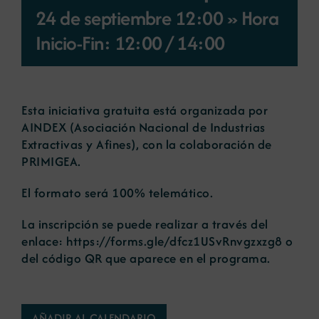
24 de septiembre 12:00 » Hora
Noticias
Inicio-Fin: 12:00
/
14:00
Portal de empleo
Esta iniciativa gratuita está organizada por
AINDEX (Asociación Nacional de Industrias
Contacto
Extractivas y Afines), con la colaboración de
PRIMIGEA.
El formato será 100% telemático.
La inscripción se puede realizar a través del
enlace:
https://forms.gle/dfcz1USvRnvgzxzg8
o
del código QR que aparece en el
programa
.
AÑADIR AL CALENDARIO