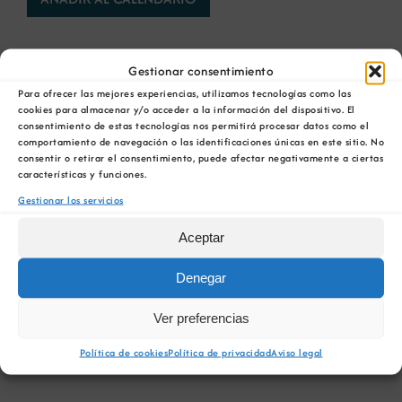
Gestionar consentimiento
Para ofrecer las mejores experiencias, utilizamos tecnologías como las
cookies para almacenar y/o acceder a la información del dispositivo. El
consentimiento de estas tecnologías nos permitirá procesar datos como el
Comparta esta información en su red Social
comportamiento de navegación o las identificaciones únicas en este sitio. No
favorita!
consentir o retirar el consentimiento, puede afectar negativamente a ciertas
características y funciones.
Facebook
X
Bluesky
Reddit
LinkedIn
WhatsApp
Telegram
Tumblr
Pinterest
Gestionar los servicios
Xing
Correo
electrónico
Aceptar
Denegar
WEBINAR: Programa de
Webinar online: «Presente y
Ver preferencias
Financiación Europea
futuro del sector de los minerales
Emplea Verde+
industriales en España»
Política de cookies
Política de privacidad
Aviso legal