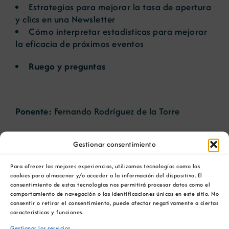
Estrategias para mejorar la tasa de apertura
y clics en una Newsletter
Cómo interpretar estadisticas para mejorar
la eficacia de próximos eventos
Ruego y preguntas
Ponente:
Fernando Rodríguez de la Torre
Gestionar consentimiento
AÑADIR AL CALENDARIO
Para ofrecer las mejores experiencias, utilizamos tecnologías como las
cookies para almacenar y/o acceder a la información del dispositivo. El
consentimiento de estas tecnologías nos permitirá procesar datos como el
comportamiento de navegación o las identificaciones únicas en este sitio. No
consentir o retirar el consentimiento, puede afectar negativamente a ciertas
características y funciones.
Gestionar los servicios