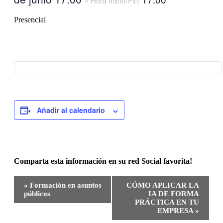
» Hora Inicio-Fin:
Presencial
Añadir al calendario
Comparta esta información en su red Social favorita!
Facebook
X
Bluesky
Reddit
LinkedIn
WhatsApp
Telegram
Tumblr
Pinterest
Xing
Correo
Navegación
«
Formación en asuntos
CÓMO APLICAR LA
electrónico
del
públicos
IA DE FORMA
Evento
PRÁCTICA EN TU
EMPRESA
»