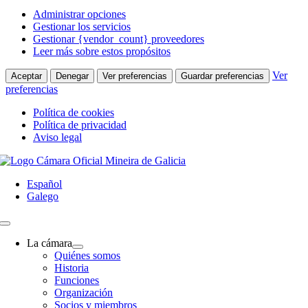
Administrar opciones
Gestionar los servicios
Gestionar {vendor_count} proveedores
Leer más sobre estos propósitos
Ver
Aceptar
Denegar
Ver preferencias
Guardar preferencias
preferencias
Política de cookies
Política de privacidad
Aviso legal
Saltar
al
Español
contenido
Galego
Toggle
Navigation
La cámara
Quiénes somos
Historia
Funciones
Organización
Socios y miembros