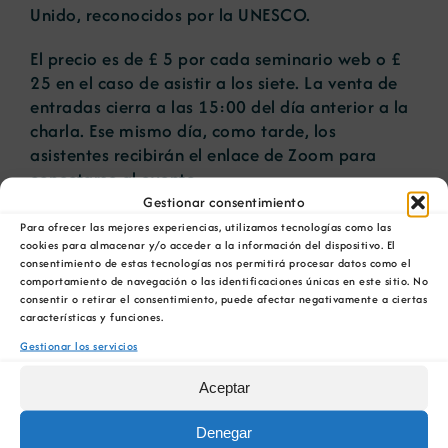
Unido, reconocidos por la UNESCO.
El precio es de £ 5 por cada seminario web o £
25 en el caso de asistir a los siete. La venta de
entradas cierra a las 15:00 del día anterior a la
charla. Ese mismo día, como tarde, los
asistentes recibirán el enlace de Zoom para
conectarse al evento.
Gestionar consentimiento
La charla se grabará y publicará posteriormente
Para ofrecer las mejores experiencias, utilizamos tecnologías como las
en el canal privado de YouTube de World
cookies para almacenar y/o acceder a la información del dispositivo. El
consentimiento de estas tecnologías nos permitirá procesar datos como el
Heritage UK. Todas las personas inscritas al
comportamiento de navegación o las identificaciones únicas en este sitio. No
webinar recibirán un enlace a la grabación.
consentir o retirar el consentimiento, puede afectar negativamente a ciertas
características y funciones.
Gestionar los servicios
AÑADIR AL CALENDARIO
Aceptar
Denegar