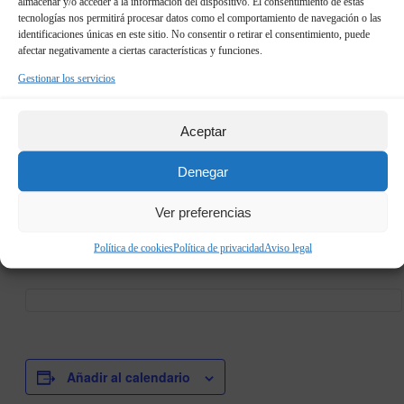
almacenar y/o acceder a la información del dispositivo. El consentimiento de estas
tecnologías nos permitirá procesar datos como el comportamiento de navegación o las
Este evento ha pasado.
identificaciones únicas en este sitio. No consentir o retirar el consentimiento, puede
×
afectar negativamente a ciertas características y funciones.
Gestionar los servicios
Tercer curso de Paisajes minero-
industriales como recursos para
Aceptar
el desarrollo del territorio
10 de febrero 08:00
7
Denegar
08:00
» Hora Inicio-Fin:
/
de abril 17:00
17:00
» Hora Inicio-Fin:
Ver preferencias
Política de cookies
Política de privacidad
Aviso legal
Añadir al calendario