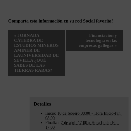
Comparta esta información en su red Social favorita!
Facebook
X
Bluesky
Reddit
LinkedIn
WhatsApp
Telegram
Tumblr
Pinterest
Xing
Correo
Navegación
«
JORNADA
Financiación y
electrónico
del
CÁTEDRA DE
tecnología en las
Evento
ESTUDIOS MINEROS
empresas gallegas
»
AMINER DE
LAUNIVERSIDAD DE
SEVILLA ¿QUÉ
SABES DE LAS
TIERRAS RARAS?
Detalles
Inicio:
10 de febrero 08:00 » Hora Inicio-Fin:
08:00
Finaliza:
7 de abril 17:00 » Hora Inicio-Fin:
17:00