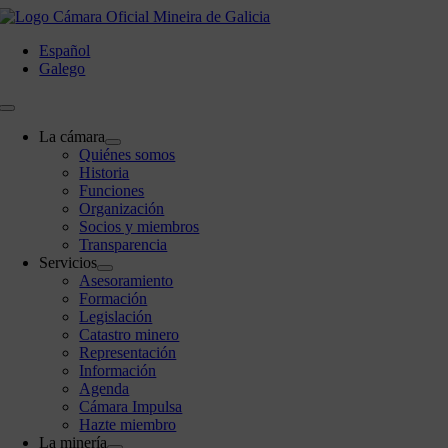
Saltar
al
Español
contenido
Galego
Toggle
Navigation
La cámara
Quiénes somos
Historia
Funciones
Organización
Socios y miembros
Transparencia
Servicios
Asesoramiento
Formación
Legislación
Catastro minero
Representación
Información
Agenda
Cámara Impulsa
Hazte miembro
La minería