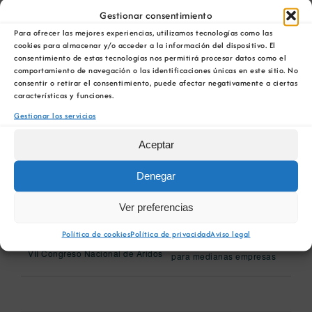
Gestionar consentimiento
Para ofrecer las mejores experiencias, utilizamos tecnologías como las
cookies para almacenar y/o acceder a la información del dispositivo. El
consentimiento de estas tecnologías nos permitirá procesar datos como el
comportamiento de navegación o las identificaciones únicas en este sitio. No
consentir o retirar el consentimiento, puede afectar negativamente a ciertas
Comparta esta información en su red Social
características y funciones.
favorita!
Gestionar los servicios
Facebook
X
Bluesky
Reddit
LinkedIn
WhatsApp
Telegram
Tumblr
Pinterest
Aceptar
Xing
Correo
electrónico
Denegar
Ver preferencias
Fecha límite de recepción de
Taller informativo sobre
Política de cookies
Política de privacidad
Aviso legal
Resúmenes de Comunicaciones
las ayudas del Kit Digital
VII Congreso Nacional de Áridos
para medianas empresas