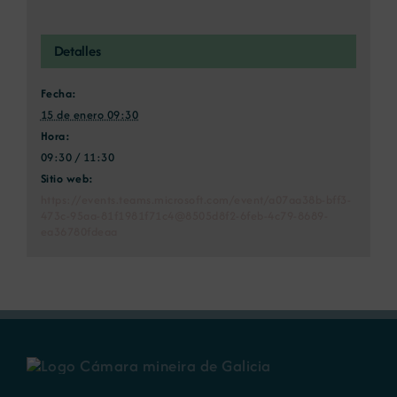
Detalles
Fecha:
15 de enero 09:30
Hora:
09:30 / 11:30
Sitio web:
https://events.teams.microsoft.com/event/a07aa38b-bff3-
473c-95aa-81f1981f71c4@8505d8f2-6feb-4c79-8689-
ea36780fdeaa