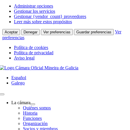
Administrar opciones
Gestionar los servicios
Gestionar {vendor_count} proveedores
Leer más sobre estos propósitos
Ver
Aceptar
Denegar
Ver preferencias
Guardar preferencias
preferencias
Política de cookies
Política de privacidad
Aviso legal
Saltar
al
Español
contenido
Galego
Toggle
Navigation
La cámara
Quiénes somos
Historia
Funciones
Organización
Socios y miembros