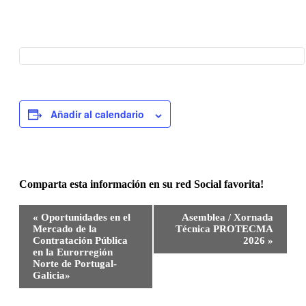
Añadir al calendario
Comparta esta información en su red Social favorita!
Facebook
X
Bluesky
Reddit
LinkedIn
WhatsApp
Telegram
Tumblr
Pinterest
Xing
Correo
Navegación
«
Oportunidades en el
Asemblea / Xornada
electrónico
del
Mercado de la
Técnica PROTECMA
Evento
Contratación Pública
2026
»
en la Eurorregión
Norte de Portugal-
Galicia»